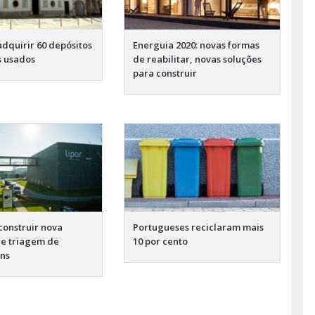
adquirir 60 depósitos
Energuia 2020: novas formas
s usados
de reabilitar, novas soluções
para construir
construir nova
Portugueses reciclaram mais
e triagem de
10 por cento
ns