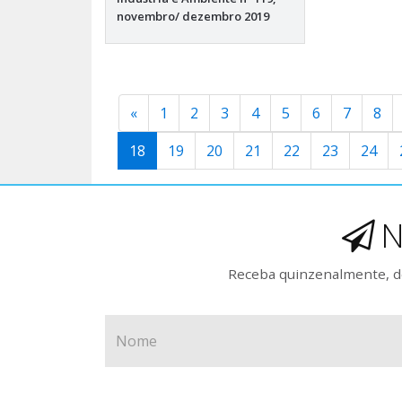
novembro/ dezembro 2019
«
1
2
3
4
5
6
7
8
18
19
20
21
22
23
24
N
Receba quinzenalmente, de