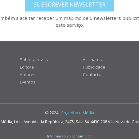
SUBSCREVER NEWSLETTER
também a aceitar receber um máximo de 6 newsletters publicitá
este serviço.
Sobre a revista
Assinatura
Editora
Publicidade
Autores
Contactos
Eventos
© 2024 -
Engenho e Média
édia, Lda - Avenida da República, 2475, Sala 64, 4430-208 Vila Nova de Gai
Informação ao consumidor: