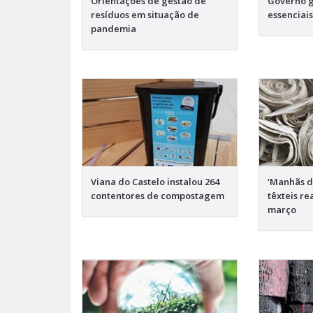
Orientações de gestão de
Governo g
resíduos em situação de
essenciai
pandemia
Viana do Castelo instalou 264
‘Manhãs d
contentores de compostagem
têxteis re
março