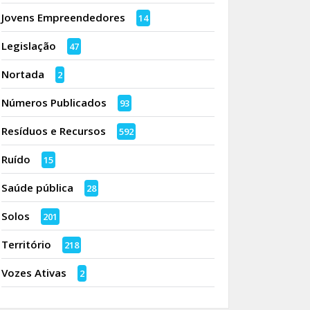
Jovens Empreendedores
14
Legislação
47
Nortada
2
Números Publicados
93
Resíduos e Recursos
592
Ruído
15
Saúde pública
28
Solos
201
Território
218
Vozes Ativas
2