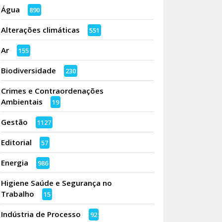
Água
890
Alterações climáticas
551
Ar
155
Biodiversidade
230
Crimes e Contraordenações
Ambientais
19
Gestão
1127
Editorial
57
Energia
986
Higiene Saúde e Segurança no
Trabalho
15
Indústria de Processo
92