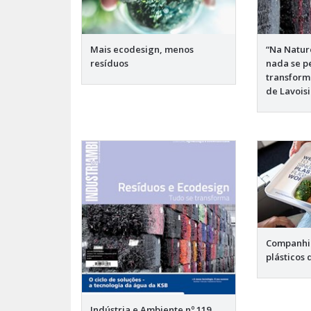
Mais ecodesign, menos
“Na Natur
resíduos
nada se p
transform
de Lavois
Companhi
plásticos 
Indústria e Ambiente nº 119,