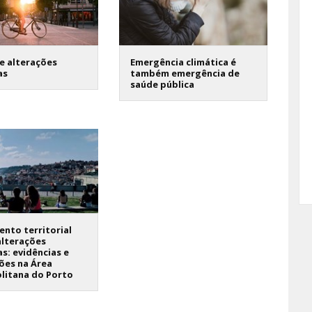
e alterações
Emergência climática é
as
também emergência de
saúde pública
nto territorial
alterações
as: evidências e
ões na Área
litana do Porto