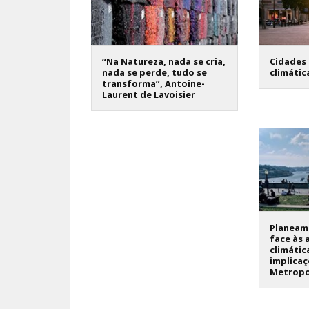
“Na Natureza, nada se cria,
Cidades 
nada se perde, tudo se
climátic
transforma”, Antoine-
Laurent de Lavoisier
Planeame
face às 
climátic
implicaç
Metropo