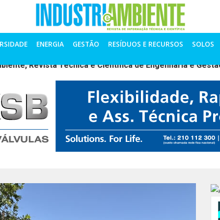
ERSIDADE
ENERGIA
GESTÃO
RESÍDUOS E RECURSOS
SOLOS
mbiente, Revista Técnica e Científica de Engenharia e Gest