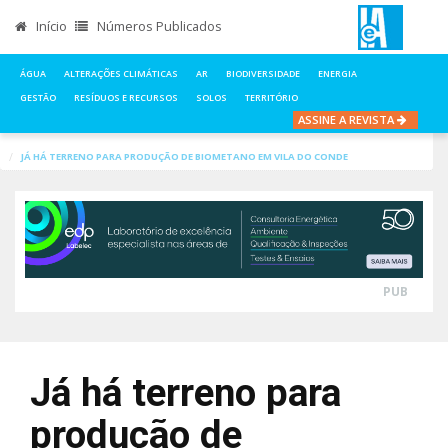
Início
Números Publicados
ÁGUA
ALTERAÇÕES CLIMÁTICAS
AR
BIODIVERSIDADE
ENERGIA
GESTÃO
RESÍDUOS E RECURSOS
SOLOS
TERRITÓRIO
ASSINE A REVISTA
INÍCIO
NOTÍCIAS
ENERGIA
JÁ HÁ TERRENO PARA PRODUÇÃO DE BIOMETANO EM VILA DO CONDE
PUB
Já há terreno para
produção de