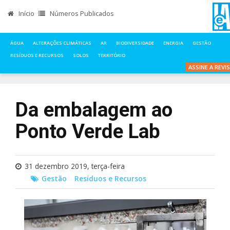
Início
Números Publicados
ÁGUA
ALTERAÇÕES CLIMÁTICAS
AR
BIODIVERSIDADE
ENERGIA
GESTÃO
RESÍDUOS E RECURSOS
SOLOS
TERRITÓRIO
INÍCIO
NOTÍCIAS
GESTÃO
DA EMBALAGEM AO PONTO VERDE LAB
ASSINE A REVI
Da embalagem ao
Ponto Verde Lab
31 dezembro 2019, terça-feira
Gestão
Resíduos e Recursos