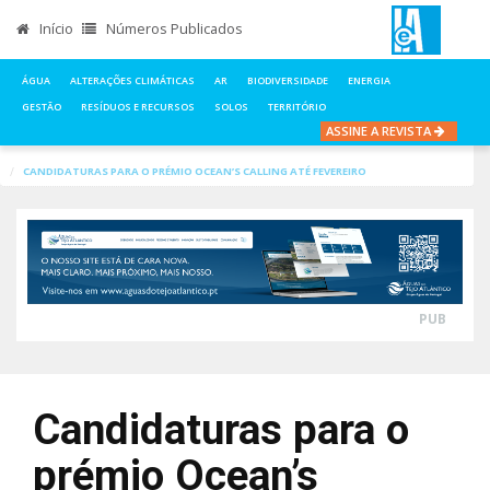
Início
Números Publicados
ÁGUA
ALTERAÇÕES CLIMÁTICAS
AR
BIODIVERSIDADE
ENERGIA
GESTÃO
RESÍDUOS E RECURSOS
SOLOS
TERRITÓRIO
ASSINE A REVISTA
INÍCIO
NOTÍCIAS
ÁGUA
CANDIDATURAS PARA O PRÉMIO OCEAN’S CALLING ATÉ FEVEREIRO
PUB
Candidaturas para o
prémio Ocean’s