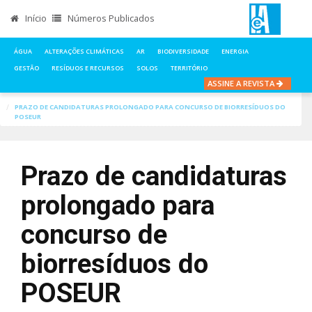
Início
Números Publicados
ÁGUA
ALTERAÇÕES CLIMÁTICAS
AR
BIODIVERSIDADE
ENERGIA
GESTÃO
RESÍDUOS E RECURSOS
SOLOS
TERRITÓRIO
ASSINE A REVISTA
INÍCIO
NOTÍCIAS
GESTÃO
PRAZO DE CANDIDATURAS PROLONGADO PARA CONCURSO DE BIORRESÍDUOS DO
POSEUR
Prazo de candidaturas
prolongado para
concurso de
biorresíduos do
POSEUR