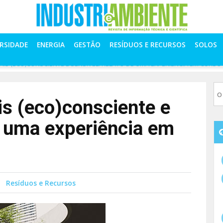
ERSIDADE
ENERGIA
GESTÃO
RESÍDUOS E RECURSOS
SOLOS
IS (ECO)CONSCIENTE E SENSÍVEL: RELATO DE UMA EXPERIÊNCIA EM CURSO
s (eco)consciente e
e uma experiência em
Resíduos e Recursos