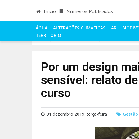
Início
Números Publicados
ÁGUA
ALTERAÇÕES CLIMÁTICAS
AR
BIODIV
TERRITÓRIO
INÍCIO
NOTÍCIAS
GESTÃO
POR UM DESIGN MA
Por um design mai
sensível: relato d
curso
31 dezembro 2019, terça-feira
Gestão