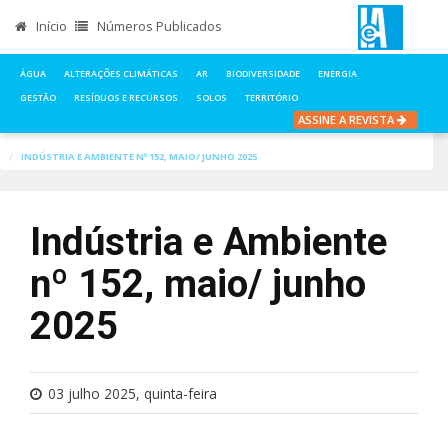
Início
Números Publicados
ÁGUA
ALTERAÇÕES CLIMÁTICAS
AR
BIODIVERSIDADE
ENERGIA
GESTÃO
RESÍDUOS E RECURSOS
SOLOS
TERRITÓRIO
ASSINE A REVISTA
INÍCIO
NOTÍCIAS
GESTÃO
INDÚSTRIA E AMBIENTE Nº 152, MAIO/ JUNHO 2025
Indústria e Ambiente
nº 152, maio/ junho
2025
03 julho 2025, quinta-feira