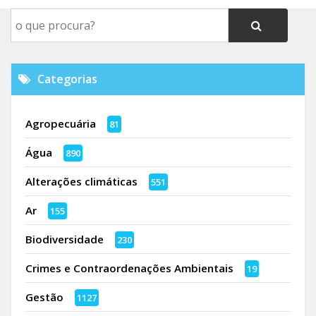
Categorias
Agropecuária
81
Água
890
Alterações climáticas
551
Ar
155
Biodiversidade
230
Crimes e Contraordenações Ambientais
19
Gestão
1127