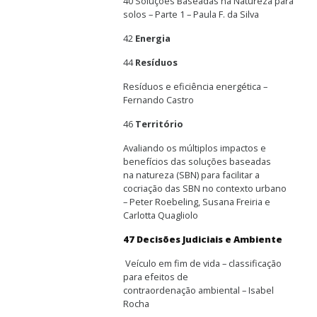
40 Soluções Baseadas na Natureza para
solos – Parte 1 – Paula F. da Silva
42
Energia
44
Resíduos
Resíduos e eficiência energética –
Fernando Castro
46
Território
Avaliando os múltiplos impactos e
benefícios das soluções baseadas
na natureza (SBN) para facilitar a
cocriação das SBN no contexto urbano
– Peter Roebeling, Susana Freiria e
Carlotta Quagliolo
47 Decisões Judiciais e Ambiente
Veículo em fim de vida – classificação
para efeitos de
contraordenação ambiental – Isabel
Rocha