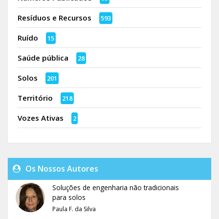
Resíduos e Recursos
593
Ruído
15
Saúde pública
28
Solos
201
Território
218
Vozes Ativas
2
Os Nossos Autores
Soluções de engenharia não tradicionais
para solos
Paula F. da Silva