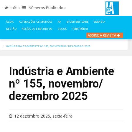
Início
Números Publicados
ÁGUA
ALTERAÇÕES CLIMÁTICAS
AR
BIODIVERSIDADE
ENERGIA
GESTÃO
RESÍDUOS E RECURSOS
SOLOS
TERRITÓRIO
ASSINE A REVISTA
INÍCIO
NOTÍCIAS
NÚMEROS PUBLICADOS
INDÚSTRIA E AMBIENTE Nº 155, NOVEMBRO/ DEZEMBRO 2025
Indústria e Ambiente
nº 155, novembro/
dezembro 2025
12 dezembro 2025, sexta-feira