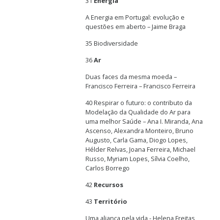
31
Energia
A Energia em Portugal: evolução e
questões em aberto – Jaime Braga
35 Biodiversidade
36
Ar
Duas faces da mesma moeda –
Francisco Ferreira – Francisco Ferreira
40
Respirar o futuro: o contributo da
Modelação da Qualidade do Ar para
uma melhor Saúde – Ana I. Miranda, Ana
Ascenso, Alexandra Monteiro, Bruno
Augusto, Carla Gama, Diogo Lopes,
Hélder Relvas, Joana Ferreira, Michael
Russo, Myriam Lopes, Sílvia Coelho,
Carlos Borrego
42
Recursos
43
Território
Uma aliança pela vida - Helena Freitas