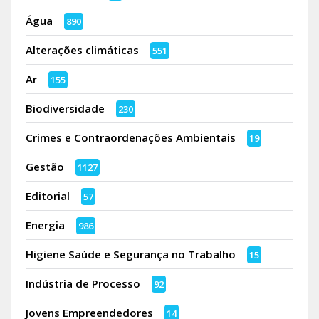
Água
890
Alterações climáticas
551
Ar
155
Biodiversidade
230
Crimes e Contraordenações Ambientais
19
Gestão
1127
Editorial
57
Energia
986
Higiene Saúde e Segurança no Trabalho
15
Indústria de Processo
92
Jovens Empreendedores
14