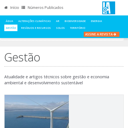
Início
Números Publicados
ÁGUA
ALTERAÇÕES CLIMÁTICAS
AR
BIODIVERSIDADE
ENERGIA
GESTÃO
RESÍDUOS E RECURSOS
SOLOS
TERRITÓRIO
ASSINE A REVISTA
INÍCIO
NOTÍCIAS
GESTÃO
Gestão
Atualidade e artigos técnicos sobre gestão e economia
ambiental e desenvolvimento sustentável