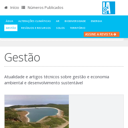
Início
Números Publicados
ÁGUA
ALTERAÇÕES CLIMÁTICAS
AR
BIODIVERSIDADE
ENERGIA
GESTÃO
RESÍDUOS E RECURSOS
SOLOS
TERRITÓRIO
ASSINE A REVISTA
INÍCIO
NOTÍCIAS
GESTÃO
Gestão
Atualidade e artigos técnicos sobre gestão e economia
ambiental e desenvolvimento sustentável