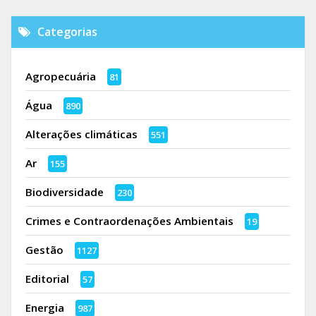
Categorias
Agropecuária
81
Água
890
Alterações climáticas
551
Ar
155
Biodiversidade
230
Crimes e Contraordenações Ambientais
19
Gestão
1127
Editorial
57
Energia
987