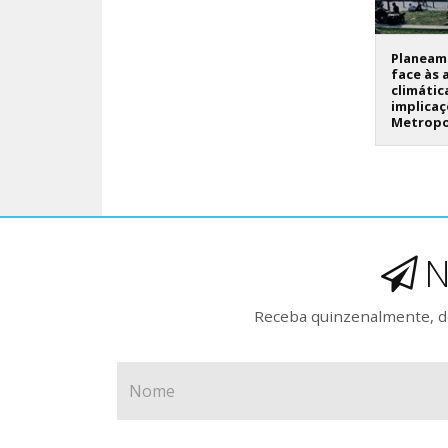
Planeame
face às 
climátic
implicaç
Metropo
N
Receba quinzenalmente, de