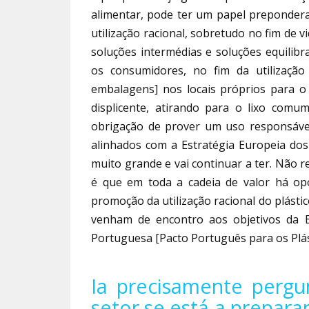
alimentar, pode ter um papel preponder
utilização racional, sobretudo no fim de 
soluções intermédias e soluções equilib
os consumidores, no fim da utilização
embalagens] nos locais próprios para o 
displicente, atirando para o lixo com
obrigação de prover um uso responsável
alinhados com a Estratégia Europeia do
muito grande e vai continuar a ter. Não 
é que em toda a cadeia de valor há op
promoção da utilização racional do plásti
venham de encontro aos objetivos da Es
Portuguesa [Pacto Português para os Plás
Ia precisamente perg
setor se está a preparar