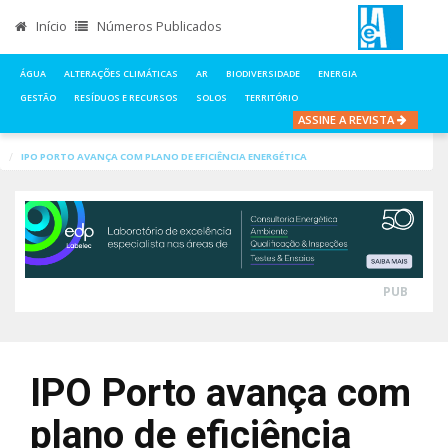
Início
Números Publicados
ÁGUA
ALTERAÇÕES CLIMÁTICAS
AR
BIODIVERSIDADE
ENERGIA
GESTÃO
RESÍDUOS E RECURSOS
SOLOS
TERRITÓRIO
ASSINE A REVISTA
INÍCIO
NOTÍCIAS
ENERGIA
IPO PORTO AVANÇA COM PLANO DE EFICIÊNCIA ENERGÉTICA
PUB
IPO Porto avança com
plano de eficiência