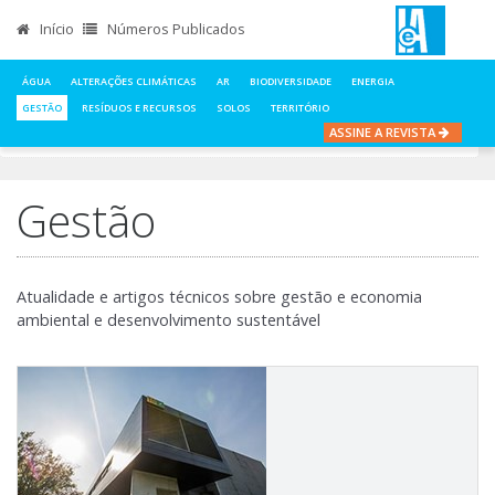
Início
Números Publicados
ÁGUA
ALTERAÇÕES CLIMÁTICAS
AR
BIODIVERSIDADE
ENERGIA
GESTÃO
RESÍDUOS E RECURSOS
SOLOS
TERRITÓRIO
ASSINE A REVISTA
INÍCIO
NOTÍCIAS
GESTÃO
Gestão
Atualidade e artigos técnicos sobre gestão e economia
ambiental e desenvolvimento sustentável