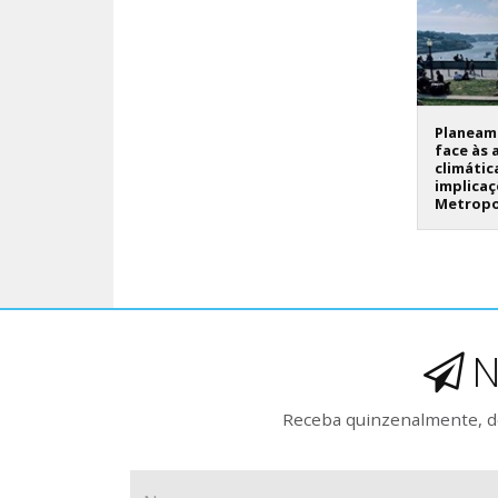
Planeame
face às 
climátic
implicaç
Metropo
N
Receba quinzenalmente, de