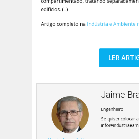
compartimentado, tratando separadamente
edifícios. (...)
Artigo completo na
Indústria e Ambiente n
LER ART
Jaime Br
Engenheiro
Se quiser colocar
info@industriaeamb