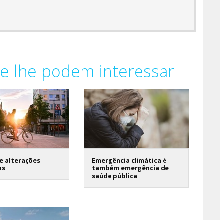
e lhe podem interessar
e alterações
Emergência climática é
as
também emergência de
saúde pública