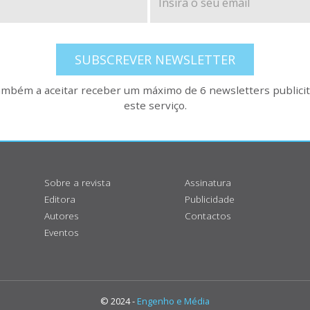
SUBSCREVER NEWSLETTER
também a aceitar receber um máximo de 6 newsletters publicitá
este serviço.
Sobre a revista
Assinatura
Editora
Publicidade
Autores
Contactos
Eventos
© 2024 -
Engenho e Média