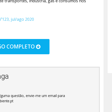
 transportes, indústria, gás e consumos nos
º123, jul/ago 2020
IGO COMPLETO
aga
 alguma questão, envie-me um email para
iente.pt