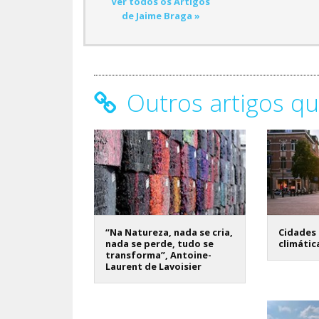
Ver todos os Artigos
de Jaime Braga »
Outros artigos qu
“Na Natureza, nada se cria,
Cidades 
nada se perde, tudo se
climátic
transforma”, Antoine-
Laurent de Lavoisier