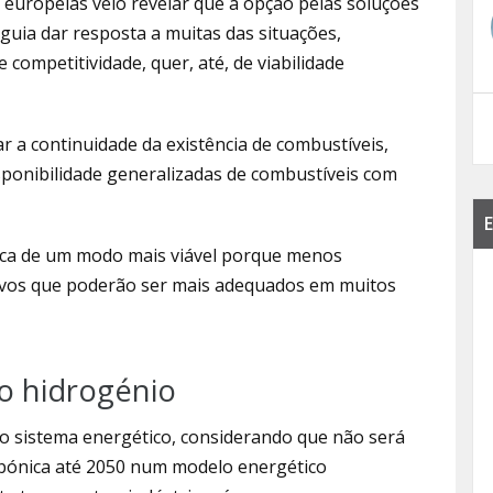
s europeias veio revelar que a opção pelas soluções
eguia dar resposta a muitas das situações,
competitividade, quer, até, de viabilidade
r a continuidade da existência de combustíveis,
ponibilidade generalizadas de combustíveis com
E
tica de um modo mais viável porque menos
tivos que poderão ser mais adequados em muitos
 o hidrogénio
o sistema energético, considerando que não será
arbónica até 2050 num modelo energético