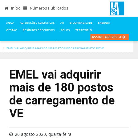
Início
Números Publicados
ÁGUA
ALTERAÇÕES CLIMÁTICAS
AR
BIODIVERSIDADE
ENERGIA
GESTÃO
RESÍDUOS E RECURSOS
SOLOS
TERRITÓRIO
ASSINE A REVISTA
INÍCIO
NOTÍCIAS
ALTERAÇÕES CLIMÁTICAS
EMEL VAI ADQUIRIR MAIS DE 180 POSTOS DE CARREGAMENTO DE VE
EMEL vai adquirir
mais de 180 postos
de carregamento de
VE
26 agosto 2020, quarta-feira