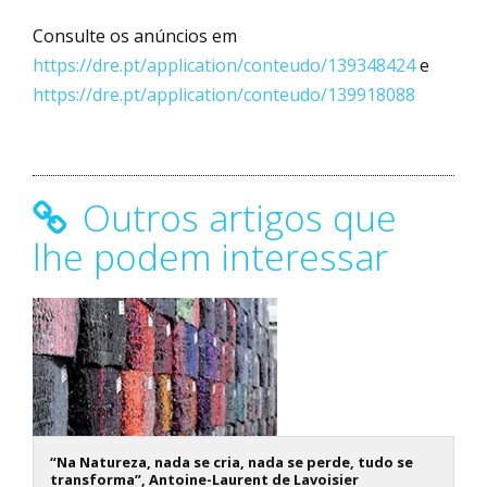
Consulte os anúncios em
https://dre.pt/application/conteudo/139348424
e
https://dre.pt/application/conteudo/139918088
Outros artigos que
lhe podem interessar
“Na Natureza, nada se cria, nada se perde, tudo se
transforma”, Antoine-Laurent de Lavoisier