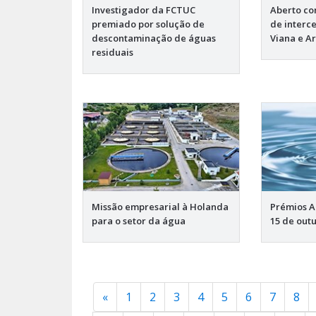
Investigador da FCTUC
Aberto co
premiado por solução de
de interc
descontaminação de águas
Viana e A
residuais
Missão empresarial à Holanda
Prémios A
para o setor da água
15 de out
«
1
2
3
4
5
6
7
8