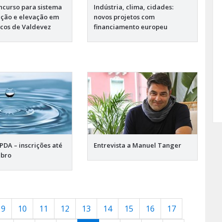
ncurso para sistema
Indústria, clima, cidades:
eção e elevação em
novos projetos com
rcos de Valdevez
financiamento europeu
PDA – inscrições até
Entrevista a Manuel Tanger
ubro
9
10
11
12
13
14
15
16
17