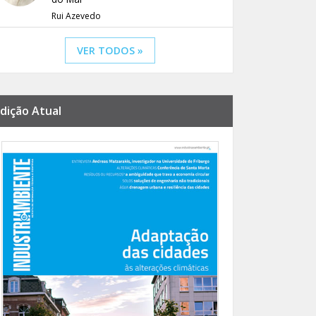
Rui Azevedo
VER TODOS »
dição Atual