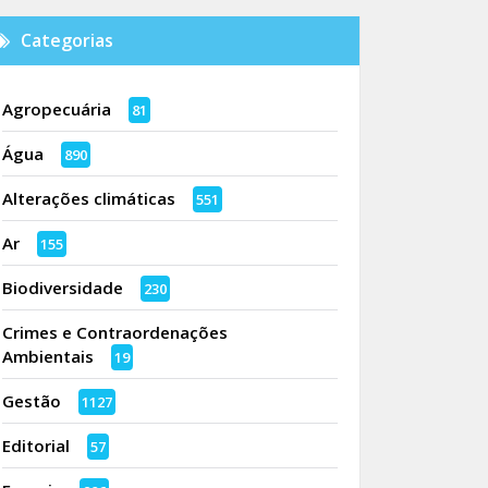
Categorias
Agropecuária
81
Água
890
Alterações climáticas
551
Ar
155
Biodiversidade
230
Crimes e Contraordenações
Ambientais
19
Gestão
1127
Editorial
57