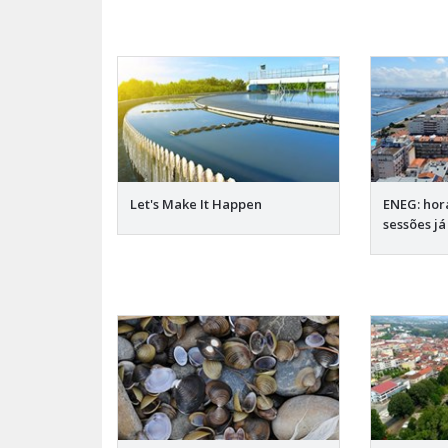
Let's Make It Happen
ENEG: horá
sessões já