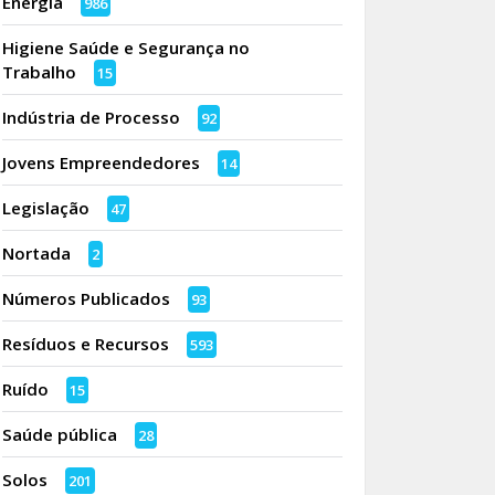
Energia
986
Higiene Saúde e Segurança no
Trabalho
15
Indústria de Processo
92
Jovens Empreendedores
14
Legislação
47
Nortada
2
Números Publicados
93
Resíduos e Recursos
593
Ruído
15
Saúde pública
28
Solos
201