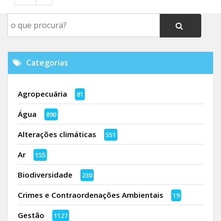
Categorias
Agropecuária
81
Água
890
Alterações climáticas
551
Ar
155
Biodiversidade
230
Crimes e Contraordenações Ambientais
19
Gestão
1127