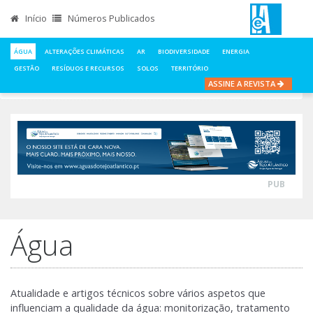
Início
Números Publicados
ÁGUA
ALTERAÇÕES CLIMÁTICAS
AR
BIODIVERSIDADE
ENERGIA
GESTÃO
RESÍDUOS E RECURSOS
SOLOS
TERRITÓRIO
ASSINE A REVISTA
INÍCIO
NOTÍCIAS
ÁGUA
PUB
Água
Atualidade e artigos técnicos sobre vários aspetos que
influenciam a qualidade da água: monitorização, tratamento