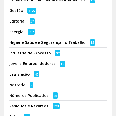
19
Gestão
1127
Editorial
57
Energia
987
Higiene Saúde e Segurança no Trabalho
15
Indústria de Processo
92
Jovens Empreendedores
14
Legislação
47
Nortada
2
Números Publicados
93
Resíduos e Recursos
593