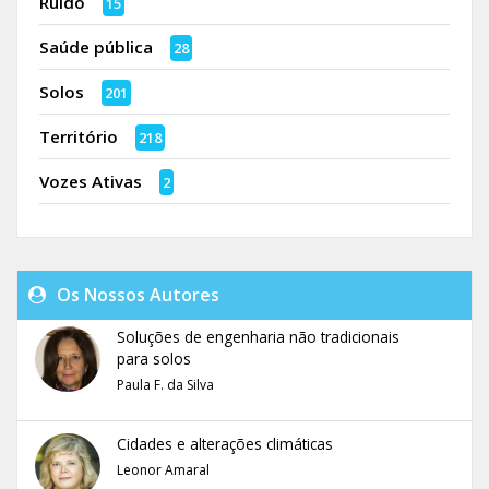
Ruído
15
Saúde pública
28
Solos
201
Território
218
Vozes Ativas
2
Os Nossos Autores
Soluções de engenharia não tradicionais
para solos
Paula F. da Silva
Cidades e alterações climáticas
Leonor Amaral