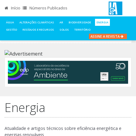
Início
Números Publicados
ÁGUA
ALTERAÇÕES CLIMÁTICAS
AR
BIODIVERSIDADE
ENERGIA
GESTÃO
RESÍDUOS E RECURSOS
SOLOS
TERRITÓRIO
ASSINE A REVISTA
INÍCIO
NOTÍCIAS
ENERGIA
Energia
Atualidade e artigos técnicos sobre eficiência energética e
energias renováveis