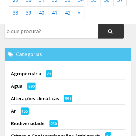
29
30
31
32
33
34
35
36
37
38
39
40
41
42
»
Categorias
Agropecuária
81
Água
890
Alterações climáticas
551
Ar
155
Biodiversidade
230
Crimes e Contraordenações Ambientais