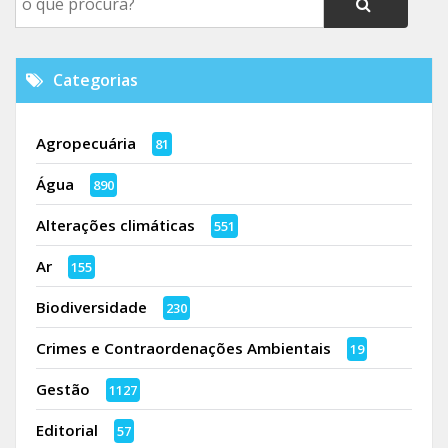
Categorias
Agropecuária
81
Água
890
Alterações climáticas
551
Ar
155
Biodiversidade
230
Crimes e Contraordenações Ambientais
19
Gestão
1127
Editorial
57