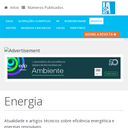
Início
Números Publicados
ÁGUA
ALTERAÇÕES CLIMÁTICAS
AR
BIODIVERSIDADE
ENERGIA
GESTÃO
RESÍDUOS E RECURSOS
SOLOS
TERRITÓRIO
ASSINE A REVISTA
INÍCIO
NOTÍCIAS
ENERGIA
Energia
Atualidade e artigos técnicos sobre eficiência energética e
energias renováveis