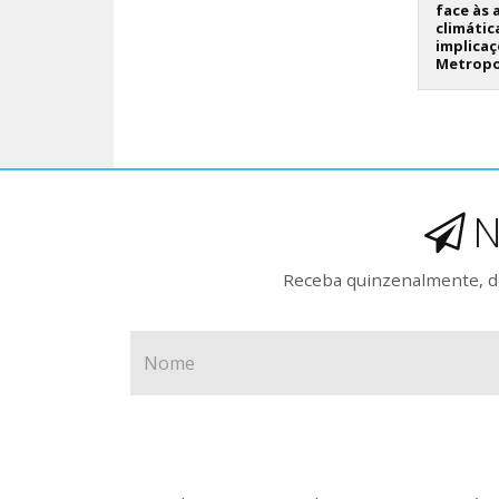
face às 
climátic
implicaç
Metropo
N
Receba quinzenalmente, de