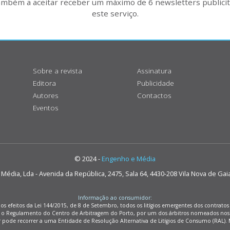
também a aceitar receber um máximo de 6 newsletters publicitá
este serviço.
Sobre a revista
Assinatura
Editora
Publicidade
Autores
Contactos
Eventos
© 2024 -
Engenho e Média
édia, Lda - Avenida da República, 2475, Sala 64, 4430-208 Vila Nova de Gai
Informação ao consumidor:
os efeitos da Lei 144/2015, de 8 de Setembro, todos os litígios emergentes dos contrat
m o Regulamento do Centro de Arbitragem do Porto, por um dos árbitros nomeados nos
r pode recorrer a uma Entidade de Resolução Alternativa de Litígios de Consumo (RAL