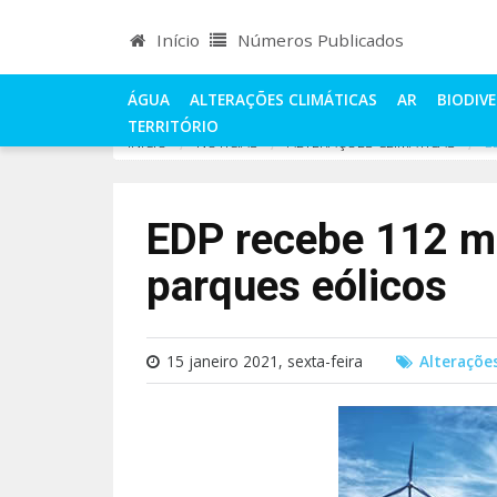
Início
Números Publicados
ÁGUA
ALTERAÇÕES CLIMÁTICAS
AR
BIODIV
TERRITÓRIO
INÍCIO
NOTÍCIAS
ALTERAÇÕES CLIMÁTICAS
E
EDP recebe 112 mi
parques eólicos
15 janeiro 2021, sexta-feira
Alterações