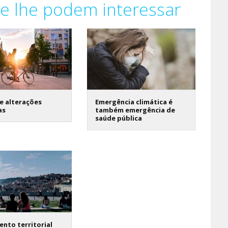
e lhe podem interessar
e alterações
Emergência climática é
as
também emergência de
saúde pública
nto territorial