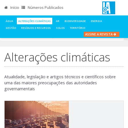
Início
Números Publicados
ÁGUA
ALTERAÇÕES CLIMÁTICAS
AR
BIODIVERSIDADE
ENERGIA
GESTÃO
RESÍDUOS E RECURSOS
SOLOS
TERRITÓRIO
ASSINE A REVISTA
INÍCIO
NOTÍCIAS
ALTERAÇÕES CLIMÁTICAS
Alterações climáticas
Atualidade, legislação e artigos técnicos e científicos sobre
uma das maiores preocupações das autoridades
governamentais