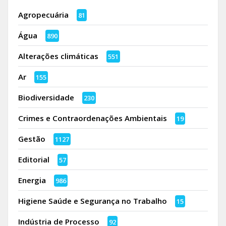
Agropecuária
81
Água
890
Alterações climáticas
551
Ar
155
Biodiversidade
230
Crimes e Contraordenações Ambientais
19
Gestão
1127
Editorial
57
Energia
986
Higiene Saúde e Segurança no Trabalho
15
Indústria de Processo
92