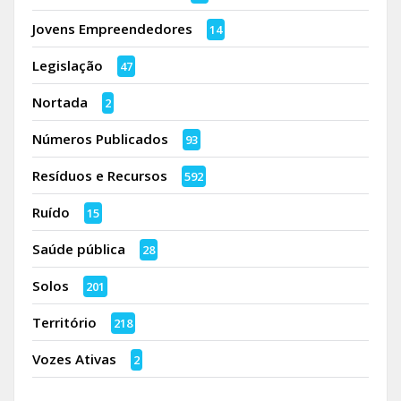
Jovens Empreendedores
14
Legislação
47
Nortada
2
Números Publicados
93
Resíduos e Recursos
592
Ruído
15
Saúde pública
28
Solos
201
Território
218
Vozes Ativas
2