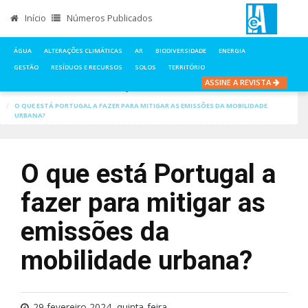
Início
Números Publicados
ÁGUA
ALTERAÇÕES CLIMÁTICAS
AR
BIODIVERSIDADE
ENERGIA
GESTÃO
RESÍDUOS E RECURSOS
SOLOS
TERRITÓRIO
ASSINE A REVISTA
INÍCIO
NOTÍCIAS
ALTERAÇÕES CLIMÁTICAS
O QUE ESTÁ PORTUGAL A FAZER PARA MITIGAR AS EMISSÕES DA MOBILIDADE
URBANA?
O que está Portugal a
fazer para mitigar as
emissões da
mobilidade urbana?
29 fevereiro 2024, quinta-feira