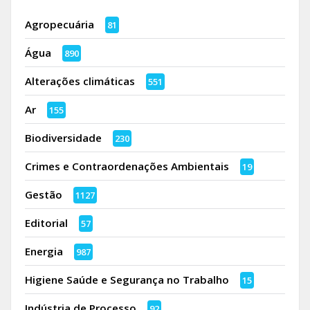
Agropecuária
81
Água
890
Alterações climáticas
551
Ar
155
Biodiversidade
230
Crimes e Contraordenações Ambientais
19
Gestão
1127
Editorial
57
Energia
987
Higiene Saúde e Segurança no Trabalho
15
Indústria de Processo
92