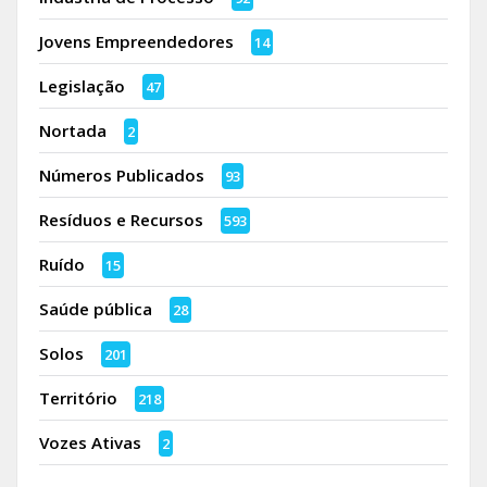
Jovens Empreendedores
14
Legislação
47
Nortada
2
Números Publicados
93
Resíduos e Recursos
593
Ruído
15
Saúde pública
28
Solos
201
Território
218
Vozes Ativas
2