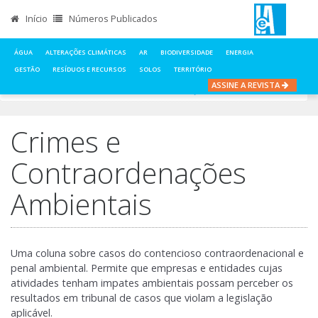
Início
Números Publicados
ÁGUA
ALTERAÇÕES CLIMÁTICAS
AR
BIODIVERSIDADE
ENERGIA
GESTÃO
RESÍDUOS E RECURSOS
SOLOS
TERRITÓRIO
ASSINE A REVISTA
INÍCIO
NOTÍCIAS
CRIMES E CONTRAORDENAÇÕES AMBIENTAIS
Crimes e
Contraordenações
Ambientais
Uma coluna sobre casos do contencioso contraordenacional e
penal ambiental. Permite que empresas e entidades cujas
atividades tenham impates ambientais possam perceber os
resultados em tribunal de casos que violam a legislação
aplicável.