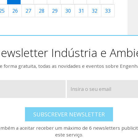
25
26
27
28
29
30
31
32
33
ewsletter Indústria e Ambi
 forma gratuita, todas as novidades e eventos sobre Engenh
SUBSCREVER NEWSLETTER
também a aceitar receber um máximo de 6 newsletters publicitá
este serviço.