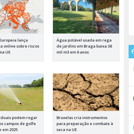
Europeia lança
Água potável usada em rega
a online sobre riscos
de jardins em Braga baixa 38
 na UE
mil m3 em 6 anos
iduais podem regar
Bruxelas cria instrumentos
s campos de golfe
para preparação e combate à
e em 2025
seca na UE