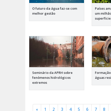
O futuro da água faz-se com
Países a
melhor gestão
um milhão
superfíci
Seminário da APRH sobre
Formação 
fenómenos hidrológicos
águas resi
extremos
«
1
2
3
4
5
6
7
8