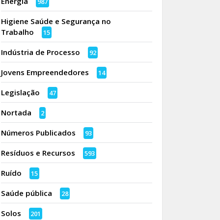
Energia
987
Higiene Saúde e Segurança no
Trabalho
15
Indústria de Processo
92
Jovens Empreendedores
14
Legislação
47
Nortada
2
Números Publicados
93
Resíduos e Recursos
593
Ruído
15
Saúde pública
28
Solos
201