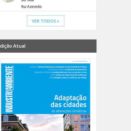
Rui Azevedo
VER TODOS »
dição Atual