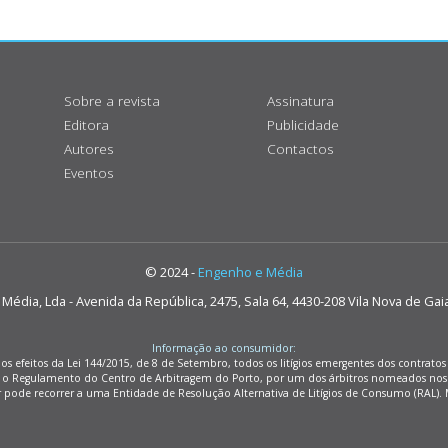
Sobre a revista
Assinatura
Editora
Publicidade
Autores
Contactos
Eventos
© 2024 -
Engenho e Média
édia, Lda - Avenida da República, 2475, Sala 64, 4430-208 Vila Nova de Gai
Informação ao consumidor:
os efeitos da Lei 144/2015, de 8 de Setembro, todos os litígios emergentes dos contrat
m o Regulamento do Centro de Arbitragem do Porto, por um dos árbitros nomeados nos
r pode recorrer a uma Entidade de Resolução Alternativa de Litígios de Consumo (RAL