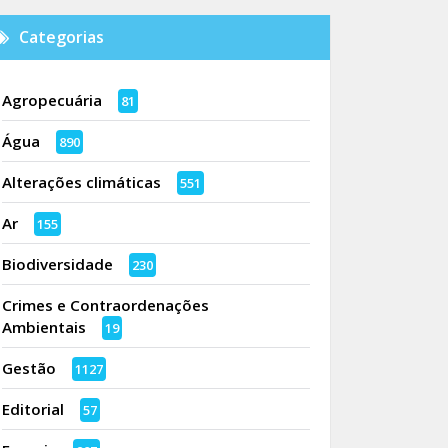
Categorias
Agropecuária
81
Água
890
Alterações climáticas
551
Ar
155
Biodiversidade
230
Crimes e Contraordenações
Ambientais
19
Gestão
1127
Editorial
57