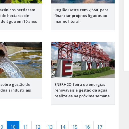
mazónicos perderam
Região Oeste com 2,5ME para
 de hectares de
financiar projetos ligados ao
e de água em 10 anos
mar no litoral
sobre gestão de
ENERH2O: feira de energias
duais industriais
renováveis e gestão da água
realiza-se na próxima semana
9
10
11
12
13
14
15
16
17