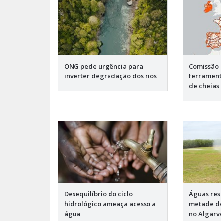
ONG pede urgência para
Comissão 
inverter degradação dos rios
ferrament
de cheias
Desequilíbrio do ciclo
Águas res
hidrológico ameaça acesso a
metade do
água
no Algarv