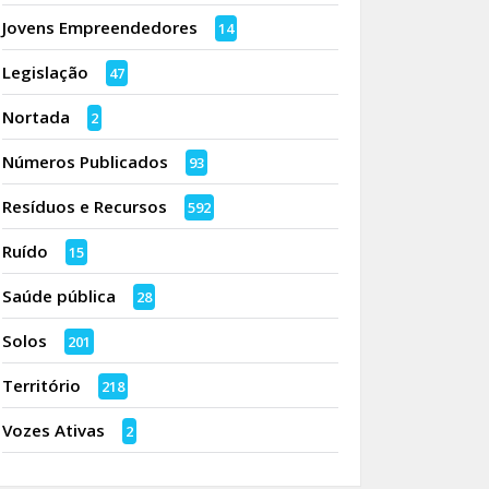
Jovens Empreendedores
14
Legislação
47
Nortada
2
Números Publicados
93
Resíduos e Recursos
592
Ruído
15
Saúde pública
28
Solos
201
Território
218
Vozes Ativas
2