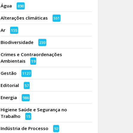
Água
890
Alterações climáticas
551
Ar
155
Biodiversidade
230
Crimes e Contraordenações
Ambientais
19
Gestão
1127
Editorial
57
Energia
986
Higiene Saúde e Segurança no
Trabalho
15
Indústria de Processo
92