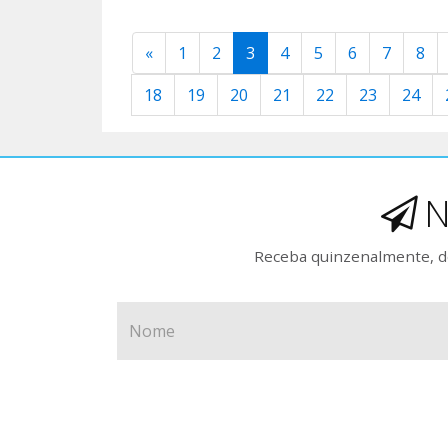
«
1
2
3
4
5
6
7
8
18
19
20
21
22
23
24
N
Receba quinzenalmente, de