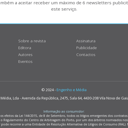
também a aceitar receber um máximo de 6 newsletters publicitá
este serviço.
Sobre a revista
Assinatura
Editora
Publicidade
Autores
Contactos
Eventos
© 2024 -
Engenho e Média
édia, Lda - Avenida da República, 2475, Sala 64, 4430-208 Vila Nova de Gai
Informação ao consumidor:
os efeitos da Lei 144/2015, de 8 de Setembro, todos os litígios emergentes dos contrat
m o Regulamento do Centro de Arbitragem do Porto, por um dos árbitros nomeados nos
r pode recorrer a uma Entidade de Resolução Alternativa de Litígios de Consumo (RAL