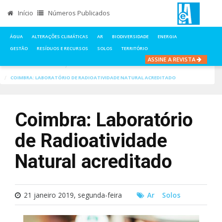
Início
Números Publicados
ÁGUA
ALTERAÇÕES CLIMÁTICAS
AR
BIODIVERSIDADE
ENERGIA
GESTÃO
RESÍDUOS E RECURSOS
SOLOS
TERRITÓRIO
ASSINE A REVISTA
INÍCIO
NOTÍCIAS
COIMBRA: LABORATÓRIO DE RADIOATIVIDADE NATURAL ACREDITADO
Coimbra: Laboratório
de Radioatividade
Natural acreditado
21 janeiro 2019, segunda-feira
Ar
Solos