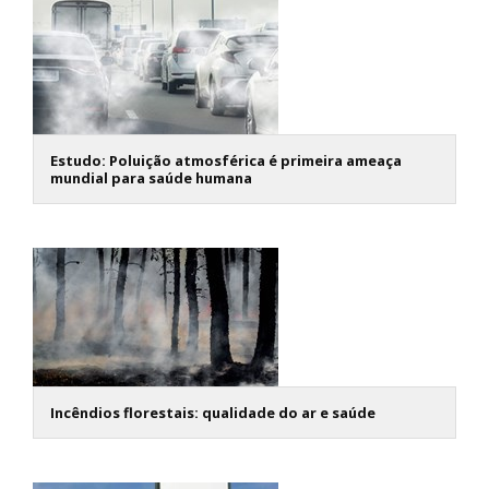
Estudo: Poluição atmosférica é primeira ameaça
mundial para saúde humana
Incêndios florestais: qualidade do ar e saúde