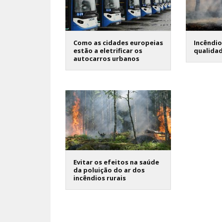
Como as cidades europeias
Incêndio
estão a eletrificar os
qualidad
autocarros urbanos
Evitar os efeitos na saúde
da poluição do ar dos
incêndios rurais