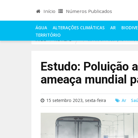
Início
Números Publicados
ÁGUA
ALTERAÇÕES CLIMÁTICAS
AR
BIODIV
TERRITÓRIO
INÍCIO
NOTÍCIAS
ESTUDO: POLUIÇÃO ATMOS
Estudo: Poluição 
ameaça mundial p
15 setembro 2023, sexta-feira
Ar
Saú