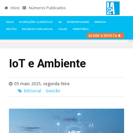
Início
Números Publicados
ÁGUA
ALTERAÇÕES CLIMÁTICAS
AR
BIODIVERSIDADE
ENERGIA
GESTÃO
RESÍDUOS E RECURSOS
SOLOS
TERRITÓRIO
ASSINE A REVISTA
INÍCIO
NOTÍCIAS
EDITORIAL
IOT E AMBIENTE
IoT e Ambiente
05 maio 2025, segunda-feira
Editorial
Gestão