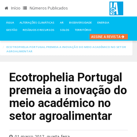
Início
Números Publicados
ÁGUA
ALTERAÇÕES CLIMÁTICAS
AR
BIODIVERSIDADE
ENERGIA
GESTÃO
RESÍDUOS E RECURSOS
SOLOS
TERRITÓRIO
ASSINE A REVISTA
INÍCIO
NOTÍCIAS
INDÚSTRIA DE PROCESSO
ECOTROPHELIA PORTUGAL PREMEIA A INOVAÇÃO DO MEIO ACADÉMICO NO SETOR
AGROALIMENTAR
Ecotrophelia Portugal
premeia a inovação do
meio académico no
setor agroalimentar
01 março 2017, quarta-feira