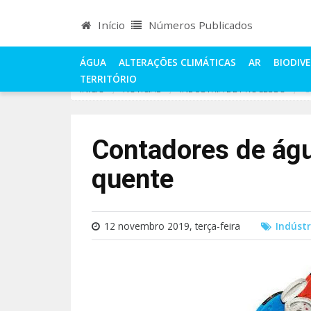
Início
Números Publicados
ÁGUA
ALTERAÇÕES CLIMÁTICAS
AR
BIODIV
TERRITÓRIO
INÍCIO
NOTÍCIAS
INDÚSTRIA DE PROCESSO
C
Contadores de águ
quente
12 novembro 2019, terça-feira
Indústr