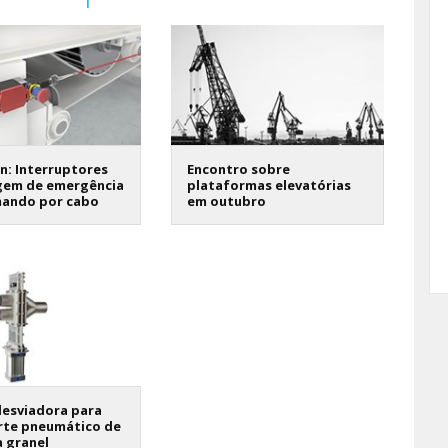
n: Interruptores
Encontro sobre
gem de emergência
plataformas elevatórias
ando por cabo
em outubro
desviadora para
rte pneumático de
a granel