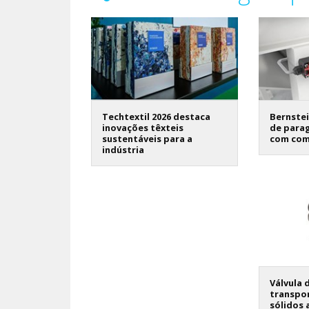
Techtextil 2026 destaca
Bernstei
inovações têxteis
de para
sustentáveis para a
com com
indústria
Válvula 
transpo
sólidos 