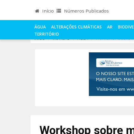
Início
Números Publicados
ÁGUA
ALTERAÇÕES CLIMÁTICAS
AR
BIODIV
TERRITÓRIO
INÍCIO
NOTÍCIAS
ÁGUA
WORKSHOP SOBRE MO
Workshop sobre m