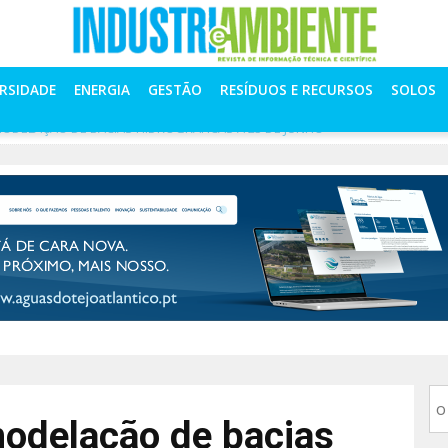
ERSIDADE
ENERGIA
GESTÃO
RESÍDUOS E RECURSOS
SOLOS
DELAÇÃO DE BACIAS HIDROGRÁFICAS A 23 DE JUNHO
odelação de bacias