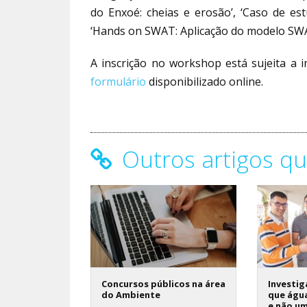
do Enxoé: cheias e erosão’, ‘Caso de estu
‘Hands on SWAT: Aplicação do modelo SWA
A inscrição no workshop está sujeita a i
formulário
disponibilizado online.
Outros artigos qu
Concursos públicos na área
Investi
do Ambiente
que água
e não u