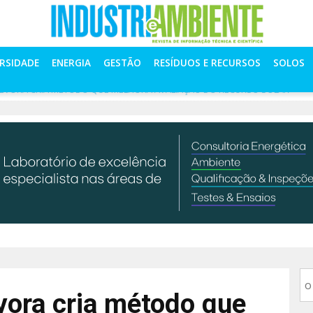
ERSIDADE
ENERGIA
GESTÃO
RESÍDUOS E RECURSOS
SOLOS
 ÉVORA CRIA MÉTODO QUE MELHORA AVALIAÇÃO DO RECURSO SOLAR
vora cria método que