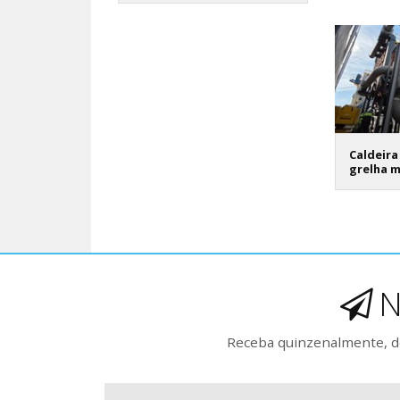
Caldeira
grelha 
N
Receba quinzenalmente, de