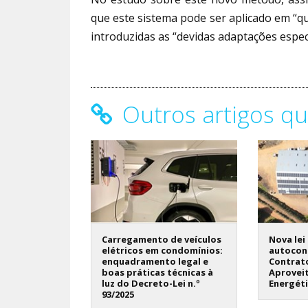
que este sistema pode ser aplicado em “q
introduzidas as “devidas adaptações especí
Outros artigos qu
Carregamento de veículos
Nova lei
elétricos em condomínios:
autocon
enquadramento legal e
Contrat
boas práticas técnicas à
Aprovei
luz do Decreto-Lei n.º
Energét
93/2025