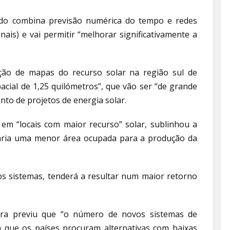
do combina previsão numérica do tempo e redes
nais) e vai permitir “melhorar significativamente a
ação de mapas do recurso solar na região sul de
acial de 1,25 quilómetros”, que vão ser “de grande
to de projetos de energia solar.
 em “locais com maior recurso” solar, sublinhou a
ssária uma menor área ocupada para a produção da
dos sistemas, tenderá a resultar num maior retorno
ora previu que “o número de novos sistemas de
a que os países procuram alternativas com baixas