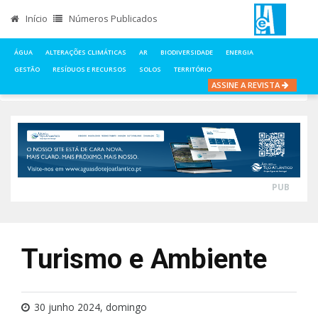
Início
Números Publicados
ÁGUA
ALTERAÇÕES CLIMÁTICAS
AR
BIODIVERSIDADE
ENERGIA
GESTÃO
RESÍDUOS E RECURSOS
SOLOS
TERRITÓRIO
ASSINE A REVISTA
INÍCIO
NOTÍCIAS
ÁGUA
TURISMO E AMBIENTE
PUB
Turismo e Ambiente
30 junho 2024, domingo