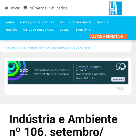
Início
Números Publicados
ÁGUA
ALTERAÇÕES CLIMÁTICAS
AR
BIODIVERSIDADE
ENERGIA
GESTÃO
RESÍDUOS E RECURSOS
SOLOS
TERRITÓRIO
ASSINE A REVISTA
INÍCIO
NOTÍCIAS
ENERGIA
INDÚSTRIA E AMBIENTE Nº 106, SETEMBRO/ OUTUBRO 2017
PUB
Indústria e Ambiente
nº 106, setembro/