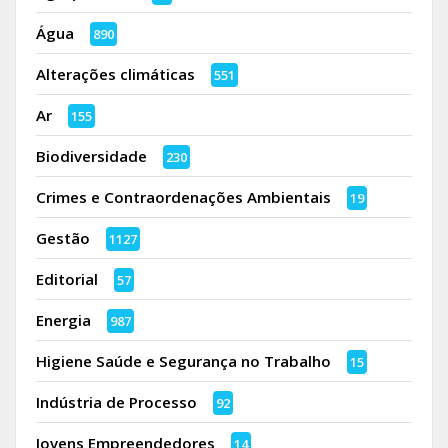
Água
890
Alterações climáticas
551
Ar
155
Biodiversidade
230
Crimes e Contraordenações Ambientais
19
Gestão
1127
Editorial
57
Energia
987
Higiene Saúde e Segurança no Trabalho
15
Indústria de Processo
92
Jovens Empreendedores
14