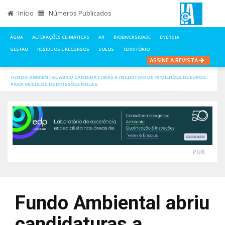
Início
Números Publicados
ÁGUA
ALTERAÇÕES CLIMÁTICAS
AR
BIODIVERSIDADE
ENERGIA
GESTÃO
RESÍDUOS E RECURSOS
SOLOS
TERRITÓRIO
ASSINE A REVISTA
INÍCIO
NOTÍCIAS
ENERGIA
FUNDO AMBIENTAL ABRIU CANDIDATURAS A INCENTIVO DE 10 MILHÕES DE EUROS
PARA VEÍCULOS DE EMISSÕES NULAS
PUB
Fundo Ambiental abriu
candidaturas a