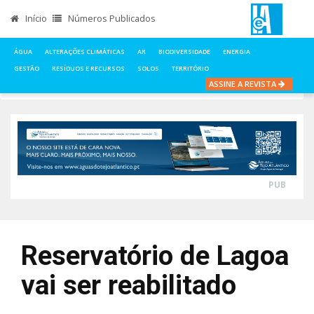
Início
Números Publicados
ÁGUA
ALTERAÇÕES CLIMÁTICAS
AR
BIODIVERSIDADE
ENERGIA
GESTÃO
RESÍDUOS E RECURSOS
SOLOS
TERRITÓRIO
ASSINE A REVISTA
INÍCIO
NOTÍCIAS
ÁGUA
RESERVATÓRIO DE LAGOA VAI SER REABILITADO
PUB
Reservatório de Lagoa
vai ser reabilitado