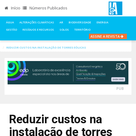
Início
Números Publicados
ÁGUA
ALTERAÇÕES CLIMÁTICAS
AR
BIODIVERSIDADE
ENERGIA
GESTÃO
RESÍDUOS E RECURSOS
SOLOS
TERRITÓRIO
ASSINE A REVISTA
INÍCIO
NOTÍCIAS
ENERGIA
REDUZIR CUSTOS NA INSTALAÇÃO DE TORRES EÓLICAS
PUB
Reduzir custos na
instalação de torres