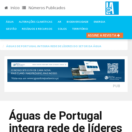
Início
Números Publicados
ÁGUA
ALTERAÇÕES CLIMÁTICAS
AR
BIODIVERSIDADE
ENERGIA
GESTÃO
RESÍDUOS E RECURSOS
SOLOS
TERRITÓRIO
ASSINE A REVISTA
INÍCIO
NOTÍCIAS
ÁGUA
ÁGUAS DE PORTUGAL INTEGRA REDE DE LÍDERES DO SETOR DA ÁGUA
PUB
Águas de Portugal
integra rede de líderes