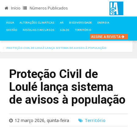
Início
Números Publicados
ÁGUA
ALTERAÇÕES CLIMÁTICAS
AR
BIODIVERSIDADE
ENERGIA
GESTÃO
RESÍDUOS E RECURSOS
SOLOS
TERRITÓRIO
ASSINE A REVISTA
INÍCIO
NOTÍCIAS
TERRITÓRIO
PROTEÇÃO CIVIL DE LOULÉ LANÇA SISTEMA DE AVISOS À POPULAÇÃO
Proteção Civil de
Loulé lança sistema
de avisos à população
12 março 2026, quinta-feira
Território