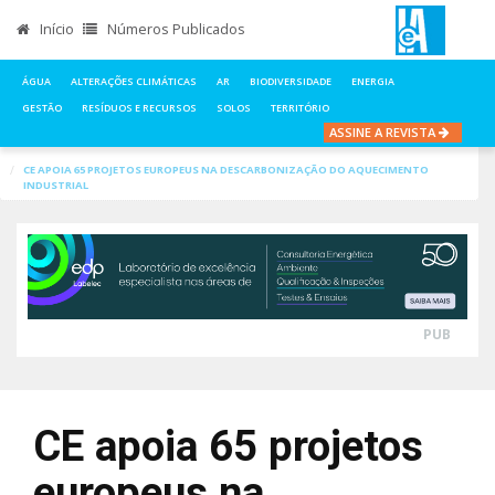
Início
Números Publicados
ÁGUA
ALTERAÇÕES CLIMÁTICAS
AR
BIODIVERSIDADE
ENERGIA
GESTÃO
RESÍDUOS E RECURSOS
SOLOS
TERRITÓRIO
ASSINE A REVISTA
INÍCIO
NOTÍCIAS
ENERGIA
CE APOIA 65 PROJETOS EUROPEUS NA DESCARBONIZAÇÃO DO AQUECIMENTO
INDUSTRIAL
PUB
CE apoia 65 projetos
europeus na