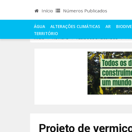
Início
Números Publicados
ÁGUA
ALTERAÇÕES CLIMÁTICAS
AR
BIODIV
TERRITÓRIO
INÍCIO
NOTÍCIAS
RESÍDUOS E RECURSOS
PR
Projeto de vermi