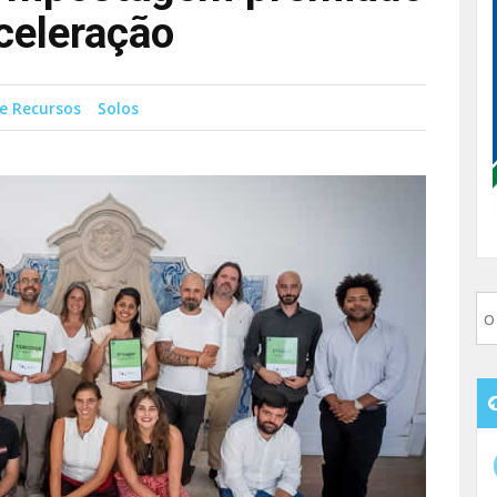
celeração
e Recursos
Solos