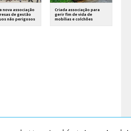
a nova associação
Criada associação para
resas de gestão
gerir fim de vida de
uos não perigosos
mobílias e colchões