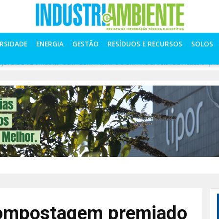
ERSIDADE
ENERGIA
GESTÃO
RESÍDUOS E RECURSOS
SOLOS
OJETO DE VERMICOMPOSTAGEM PREMIADO EM PROGRAMA DE ACELERAÇÃ
compostagem premiado