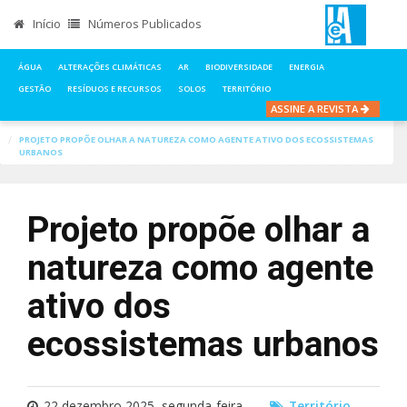
Início
Números Publicados
ÁGUA
ALTERAÇÕES CLIMÁTICAS
AR
BIODIVERSIDADE
ENERGIA
GESTÃO
RESÍDUOS E RECURSOS
SOLOS
TERRITÓRIO
ASSINE A REVISTA
INÍCIO
NOTÍCIAS
TERRITÓRIO
PROJETO PROPÕE OLHAR A NATUREZA COMO AGENTE ATIVO DOS ECOSSISTEMAS
URBANOS
Projeto propõe olhar a
natureza como agente
ativo dos
ecossistemas urbanos
22 dezembro 2025, segunda-feira
Território