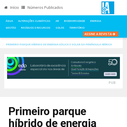
Início
Números Publicados
ÁGUA
ALTERAÇÕES CLIMÁTICAS
AR
BIODIVERSIDADE
ENERGIA
GESTÃO
RESÍDUOS E RECURSOS
SOLOS
TERRITÓRIO
ASSINE A REVISTA
INÍCIO
NOTÍCIAS
ENERGIA
PRIMEIRO PARQUE HÍBRIDO DE ENERGIA EÓLICA E SOLAR DA PENÍNSULA IBÉRICA
PUB
Primeiro parque
híbrido de energia