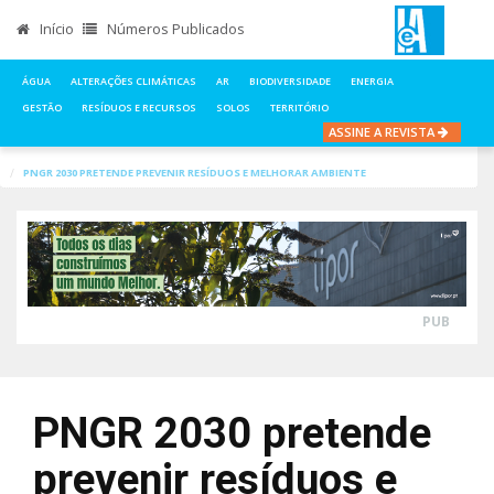
Início
Números Publicados
ÁGUA
ALTERAÇÕES CLIMÁTICAS
AR
BIODIVERSIDADE
ENERGIA
GESTÃO
RESÍDUOS E RECURSOS
SOLOS
TERRITÓRIO
ASSINE A REVISTA
INÍCIO
NOTÍCIAS
RESÍDUOS E RECURSOS
PNGR 2030 PRETENDE PREVENIR RESÍDUOS E MELHORAR AMBIENTE
PUB
PNGR 2030 pretende
prevenir resíduos e