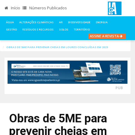
Início
Números Publicados
ÁGUA
ALTERAÇÕES CLIMÁTICAS
AR
BIODIVERSIDADE
ENERGIA
GESTÃO
RESÍDUOS E RECURSOS
SOLOS
TERRITÓRIO
ASSINE A REVISTA
INÍCIO
NOTÍCIAS
ÁGUA
OBRAS DE 5ME PARA PREVENIR CHEIAS EM LOURES CONCLUÍDAS EM 2023
PUB
Obras de 5ME para
prevenir cheias em