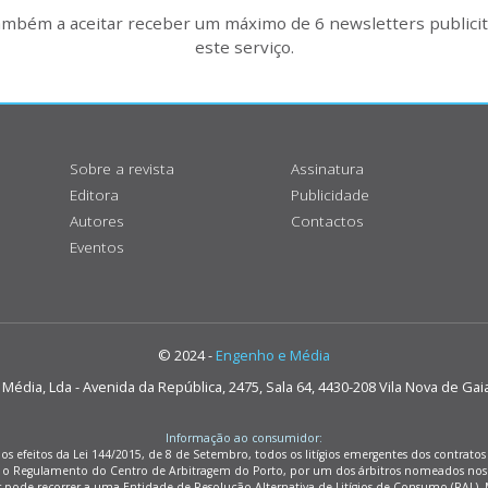
também a aceitar receber um máximo de 6 newsletters publicitá
este serviço.
Sobre a revista
Assinatura
Editora
Publicidade
Autores
Contactos
Eventos
© 2024 -
Engenho e Média
édia, Lda - Avenida da República, 2475, Sala 64, 4430-208 Vila Nova de Gai
Informação ao consumidor:
os efeitos da Lei 144/2015, de 8 de Setembro, todos os litígios emergentes dos contrat
m o Regulamento do Centro de Arbitragem do Porto, por um dos árbitros nomeados nos
r pode recorrer a uma Entidade de Resolução Alternativa de Litígios de Consumo (RAL