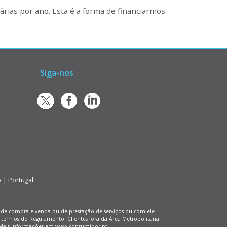
rias por ano. Esta é a forma de financiarmos
Siga-nos
a | Portugal
os de compra e venda ou de prestação de serviços ou com ele
 termos do Regulamento. Clientes fora da Área Metropolitana
). Mais informações em www.consumidor.pt