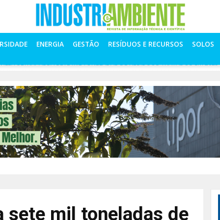
ERSIDADE
ENERGIA
GESTÃO
RESÍDUOS E RECURSOS
SOLOS
ILEX ULTRAPASSA SETE MIL TONELADAS DE RESÍDUOS TRATADOS EM 2025
 sete mil toneladas de