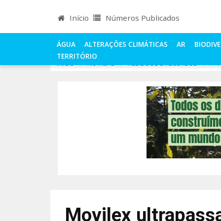
Início
Números Publicados
ÁGUA
ALTERAÇÕES CLIMÁTICAS
AR
BIODIV
TERRITÓRIO
INÍCIO
NOTÍCIAS
RESÍDUOS E RECURSOS
MOV
Movilex ultrapassa