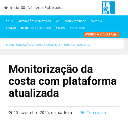
Início
Números Publicados
ÁGUA
ALTERAÇÕES CLIMÁTICAS
AR
BIODIVERSIDADE
ENERGIA
GESTÃO
RESÍDUOS E RECURSOS
SOLOS
TERRITÓRIO
ASSINE A REVISTA
INÍCIO
NOTÍCIAS
TERRITÓRIO
MONITORIZAÇÃO DA COSTA COM PLATAFORMA ATUALIZADA
Monitorização da
costa com plataforma
atualizada
13 novembro 2025, quinta-feira
Território