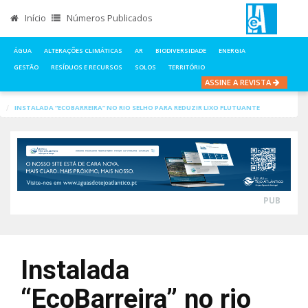
Início
Números Publicados
ÁGUA
ALTERAÇÕES CLIMÁTICAS
AR
BIODIVERSIDADE
ENERGIA
GESTÃO
RESÍDUOS E RECURSOS
SOLOS
TERRITÓRIO
ASSINE A REVISTA
INÍCIO
NOTÍCIAS
ÁGUA
INSTALADA “ECOBARREIRA” NO RIO SELHO PARA REDUZIR LIXO FLUTUANTE
PUB
Instalada
“EcoBarreira” no rio